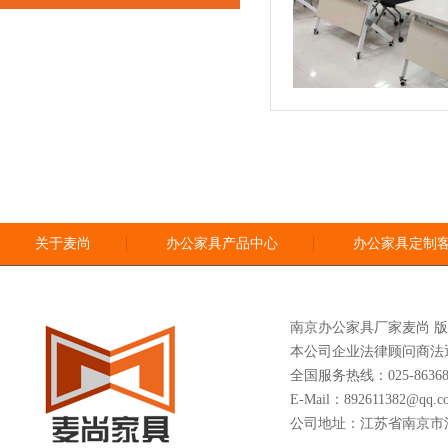
关于麦尚
办公家具产品中心
办公家具定制
南京办公家具厂家麦尚 
本公司企业法律顾问商法
全国服务热线：025-86368
E-Mail：892611382@qq.c
公司地址：江苏省南京市