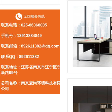
全国服务热线
联系电话：025-86368005
手机号：13913884849
联系邮箱：892611382@qq.com
联系QQ：892611382
联系地址：江苏省南京市江宁区宁
新路99号
公司名称：南京麦尚环境科技有限
公司