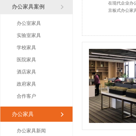
在现代企业办
办公家具案例
京板式办公家
办公室家具
实验室家具
学校家具
医院家具
酒店家具
政府家具
合作客户
办公家具
办公家具新闻