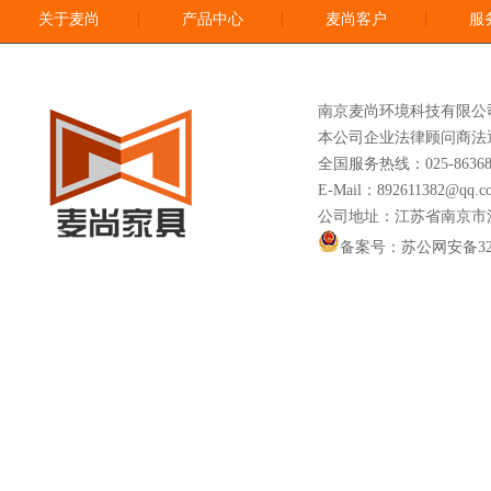
关于麦尚
产品中心
麦尚客户
服
南京麦尚环境科技有限公
本公司企业法律顾问商法
全国服务热线：025-86368
E-Mail：892611382@qq.c
公司地址：江苏省南京市
备案号：苏公网安备32010
友情链接：
鑫田家具
生态板十大品牌
3D立体电影
铝合金模
批发
亚克力家具
南京实验室装修
南京办公桌椅
超市防盗