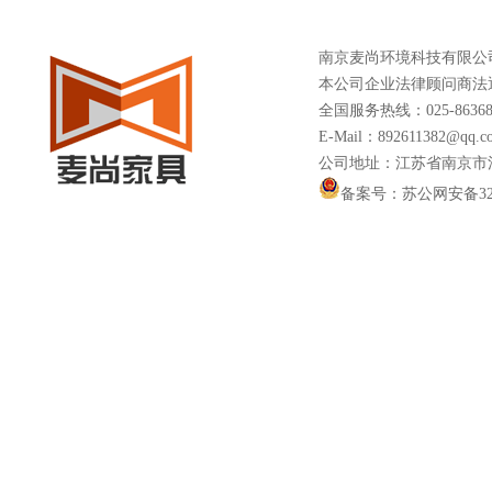
南京麦尚环境科技有限公
本公司企业法律顾问商法
全国服务热线：025-86368
E-Mail：892611382@qq.c
公司地址：江苏省南京市
备案号：苏公网安备32010
友情链接：
鑫田家具
生态板十大品牌
3D立体电影
铝合金模
批发
亚克力家具
南京实验室装修
南京办公桌椅
超市防盗