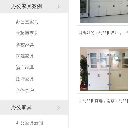
办公家具案例
办公室家具
实验室家具
学校家具
医院家具
酒店家具
政府家具
合作客户
办公家具
办公家具新闻