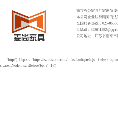
南京办公家具厂家麦尚 
本公司企业法律顾问商法
全国服务热线：025-86368
E-Mail：892611382@qq.c
公司地址：江苏省南京市
=== 'https') { bp.src='https://zz.bdstatic.com/linksubmit/push.js'; } else { b
s.parentNode.insertBefore(bp, s); })();
友情链接：
家具
佰怡家
欧派卫浴
海尔净水机
奥普集成吊
修
实木家具定制
南京办公桌椅
英语培训
超市防盗
南京