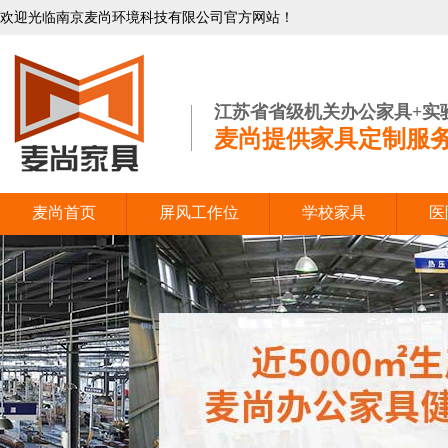
欢迎光临南京麦尚环境科技有限公司官方网站！
江苏省省级机关办公家具+实
麦尚提供家具定制服
麦尚首页
屏风工作位
学校家具
医