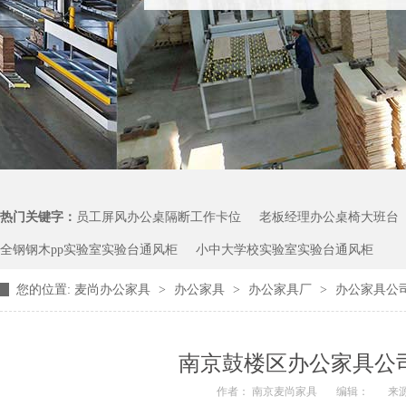
热门关键字：
员工屏风办公桌隔断工作卡位
老板经理办公桌椅大班台
全钢钢木pp实验室实验台通风柜
小中大学校实验室实验台通风柜
您的位置:
麦尚办公家具
>
办公家具
>
办公家具厂
>
办公家具公
南京鼓楼区办公家具公
作者： 南京麦尚家具
编辑：
来源