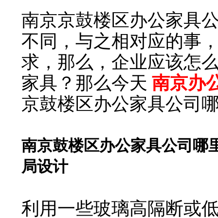
南京京鼓楼区办公家具
不同，与之相对应的事
求，那么，企业应该怎
家具？那么今天
南京办
京鼓楼区办公家具公司
南京鼓楼区办公家具公司哪
局设计
利用一些玻璃高隔断或