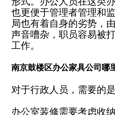
形式。办公人员在这类
也更便于管理者管理和
局也有着自身的劣势，
声音嘈杂，职员容易被
工作。
南京鼓楼区办公家具公司哪
对于行政人员，需要的
办公室装修需要考虑收